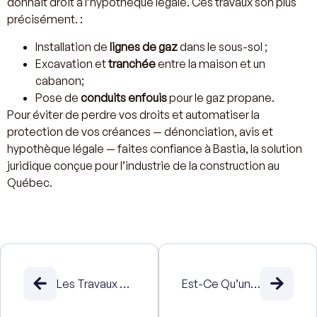
donnait droit à l’hypothèque légale. Ces travaux son plus
précisément. :
Installation de
lignes de gaz
dans le sous-sol ;
Excavation et
tranchée
entre la maison et un
cabanon;
Pose de
conduits enfouis
pour le gaz propane.
Pour éviter de perdre vos droits et automatiser la
protection de vos créances — dénonciation, avis et
hypothèque légale — faites confiance à Bastia, la solution
juridique conçue pour l’industrie de la construction au
Québec.
Les Travaux D’asphaltage Peuvent-Ils Être Visés Par Une Hypothèque Légale ?
Est-Ce Qu’une Piscine Creusée Peut Faire L’objet D’une Hypothèque Légale Au Québec?