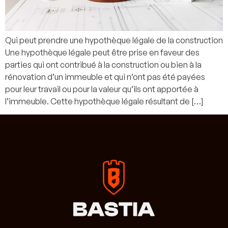
Qui peut prendre une hypothèque légale de la construction
Une hypothèque légale peut être prise en faveur des
parties qui ont contribué à la construction ou bien à la
rénovation d’un immeuble et qui n’ont pas été payées
pour leur travail ou pour la valeur qu’ils ont apportée à
l’immeuble. Cette hypothèque légale résultant de […]