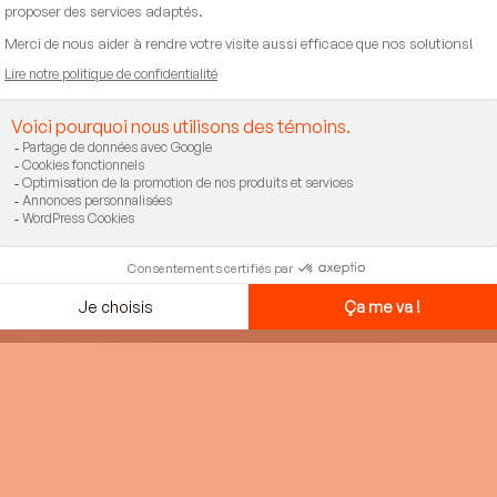
nous
Braves, suite 102,
1-877-497-6835
Québec) J6W 3H6
Lun – Ven 9h à 17h
k
Linkedin