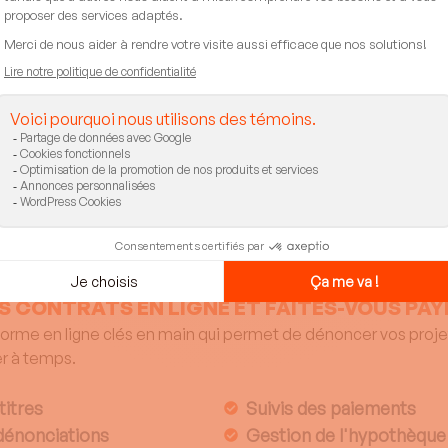
5 000 $ – 20 000 $
parce que votre droit à l’hypothèque légale 
ia protège vos créances
roit en moins de deux minutes. Recherche de titres, dénonciat
95 % moins cher
qu’un avocat,
50 % moins cher
qu’à l’interne
nts québécois, dont Arsenal Électrique, Groupe Roger Faguy et
 protéger leurs créances. Bastia a permis de sécuriser plus d
 CONTRATS EN LIGNE ET FAITES-VOUS PAY
forme en ligne clés en main qui permet de dénoncer vos projet
er à temps.
titres
Suivis des paiements
dénonciations
Gestion de l'hypothèque 