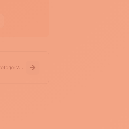
Plombiers: Le Délai Pour Protéger Votre Paiement Est Plus Court Que Vous Le Pensez