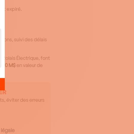
est expiré.
ions, suivi des délais
.
 Rolais Électrique, font
e
100 M$
en valeur de
ER
s, éviter des erreurs
légale