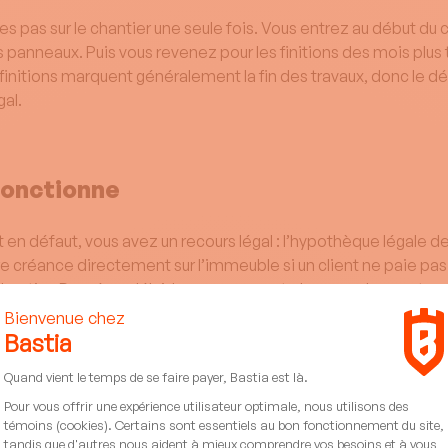
tes pas sur le chantier une seule fois. Vous entrez au début du 
s panneaux. Puis vous revenez pour les finitions des mois plus t
finitions marquent généralement la fin des travaux, donc le dé
gal.
onctionne
en défaut, vous avez un recours légal : l’hypothèque légale de
e créance directement sur l’immeuble si un client ne paie pas.
 chantier. Passé ce délai, les recours sont plus complexes et o
élai est dangereux
. Quand le chantier se termine, vous ne savez pas toujours imm
pour les finitions, vous relancez une fois, deux fois. On vous
deux suivis, le délai peut être dépassé sans même vous en ap