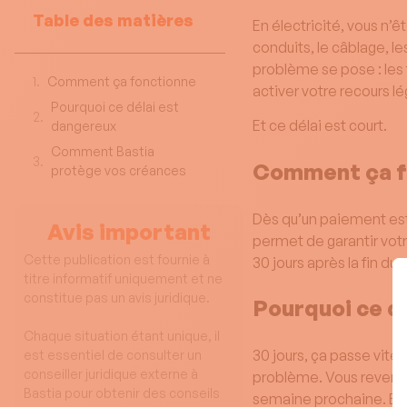
Table des matières
En électricité, vous n’ê
conduits, le câblage, le
problème se pose : les 
Comment ça fonctionne
activer votre recours lé
Pourquoi ce délai est
Et ce délai est court.
dangereux
Comment Bastia
Comment ça f
protège vos créances
Dès qu’un paiement est 
Avis important
permet de garantir votr
Cette publication est fournie à
30 jours après la fin du
titre informatif uniquement et ne
constitue pas un avis juridique.
Pourquoi ce d
Chaque situation étant unique, il
30 jours, ça passe vite
est essentiel de consulter un
conseiller juridique externe à
problème. Vous revenez 
Bastia pour obtenir des conseils
semaine prochaine. En 