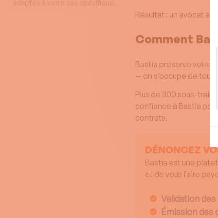
adaptés à votre cas spécifique.
Résultat : un avocat à
1
Comment Bast
Bastia préserve votre d
— on s’occupe de tout.
Plus de 300 sous-traita
confiance à Bastia pour
contrats.
DÉNONCEZ VOS
Bastia est une plate
et de vous faire pay
Validation des 
Émission des 