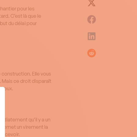
chantier pour les
ard. C’est là que le
but du délai pour
 construction. Elle vous
 Mais ce droit disparaît
néreux.
édiatement qu’il y a un
 promet un virement la
ercevoir.