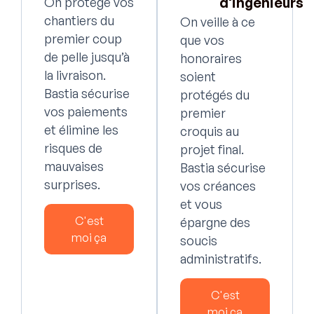
d'ingénieurs
On protège vos
chantiers du
On veille à ce
premier coup
que vos
de pelle jusqu’à
honoraires
la livraison.
soient
Bastia sécurise
protégés du
vos paiements
premier
et élimine les
croquis au
risques de
projet final.
mauvaises
Bastia sécurise
surprises.
vos créances
et vous
C'est
épargne des
moi ça
soucis
administratifs.
C'est
moi ça