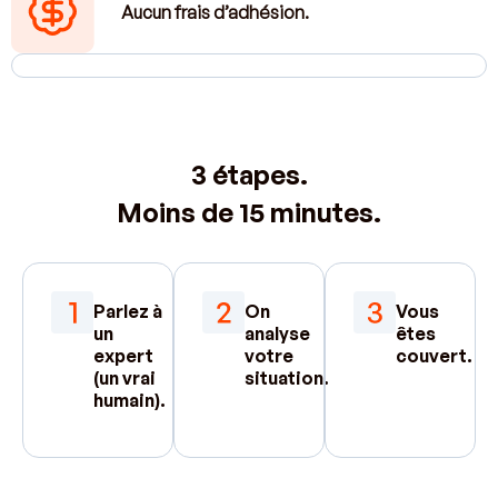
Aucun frais d’adhésion.
3 étapes.
Moins de 15 minutes.
Parlez à
On
Vous
un
analyse
êtes
expert
votre
couvert.
(un vrai
situation.
humain).