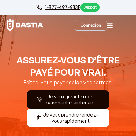
1-877-497-6835
Support
Connexion
ASSUREZ-VOUS D’ÊTRE
PAYÉ POUR VRAI.
Faites-vous payer selon vos termes.
Je veux garantir mon
paiement maintenant
Je veux prendre rendez-
vous rapidement